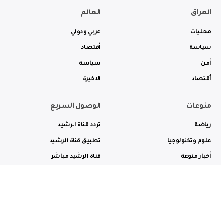
العراق
العالم
محليات
عربي ودولي
سياسة
أقتصاد
أمن
سياسة
أقتصاد
الاخيرة
منوعات
الوصول السريع
رياضة
تردد قناة الرشيد
علوم وتكنولوجيا
تطبيق قناة الرشيد
أخبار منوعة
قناة الرشيد مباشر
ثقافة وفن
راديو الرشيد مباشر
من نحن
الترددات
الاعلانات
الاتصال بنا