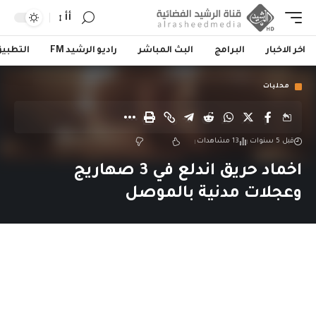
أأ
اخر الاخبار
البرامج
البث المباشر
راديو الرشيد FM
التطبي
محليات
قبل 5 سنوات
13 مشاهدات
اخماد حريق اندلع في 3 صهاريج
وعجلات مدنية بالموصل