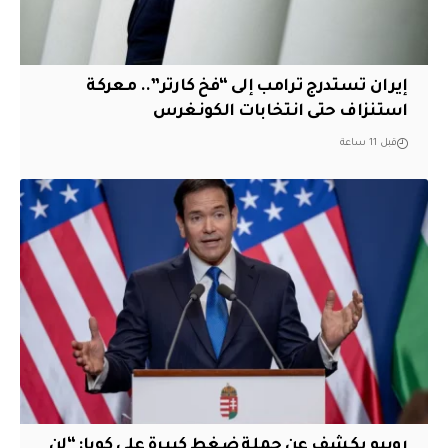
إيران تستدرج ترامب إلى “فخ كارتر”.. معركة
استنزاف حتى انتخابات الكونغرس
قبل 11 ساعة
روبيو يكشف عن حملة ضغط كبيرة على كوبا: “لن