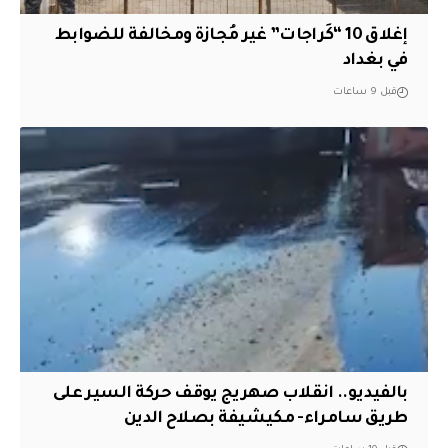
إغلاق 10 “كَراجات” غير مُجازة ومخالفة للضوابط
في بغداد
قبل 9 ساعات
بالفيديو.. انقلاب صهريج يوقف حركة السير على
طريق سامراء- مكيشيفة بصلاح الدين