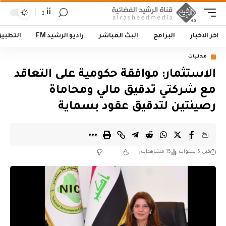
أأ
اخر الاخبار
البرامج
البث المباشر
راديو الرشيد FM
التطبي
محليات
الاستثمار: موافقة حكومية على التعاقد
مع شركتي تدقيق مالي ومحاماة
رصينتين لتدقيق عقود بسماية
قبل 5 سنوات
15 مشاهدات