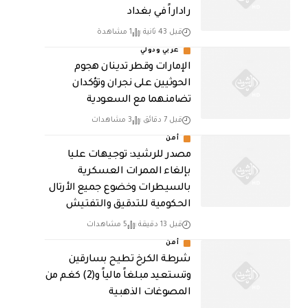
راداراً في بغداد
قبل 43 ثانية
1 مشاهدة
عربي ودولي
الإمارات وقطر تدينان هجوم
الحوثيين على نجران وتؤكدان
تضامنهما مع السعودية
قبل 7 دقائق
3 مشاهدات
أمن
مصدر للرشيد: توجيهات عليا
بإلغاء الممرات العسكرية
بالسيطرات وخضوع جميع الأرتال
الحكومية للتدقيق والتفتيش
قبل 13 دقيقة
5 مشاهدات
أمن
شرطة الكرخ تطيح بسارقين
وتستعيد مبلغاً مالياً و(2) كغم من
المصوغات الذهبية