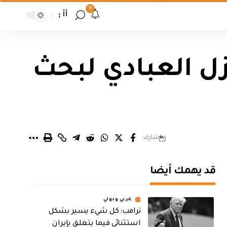
9
أأ
زل العبادي لبحث
شارك
قد يهمك أيضا
عربي ودولي
ترامب: كل شيء يسير بشكل
استثنائي فيما يتعلق بإيران