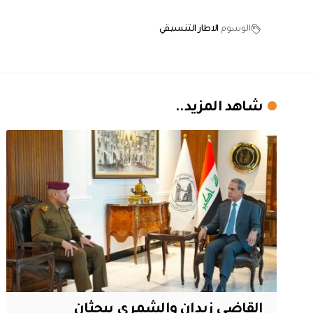
الوسوم
الاطار التنسيقي
شاهد المزيد..
القاضي زيدان والشمري يبحثان