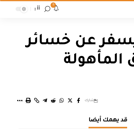
9
أأ
 يسفر عن خسائر
المأهولة
شارك
قد يهمك أيضا