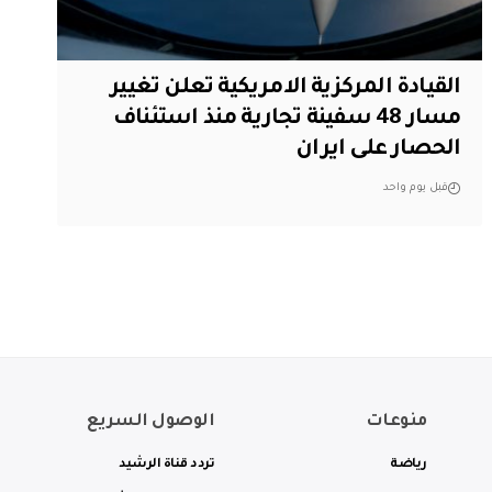
القيادة المركزية الامريكية تعلن تغيير
مسار 48 سفينة تجارية منذ استئناف
الحصار على ايران
قبل يوم واحد
منوعات
الوصول السريع
رياضة
تردد قناة الرشيد