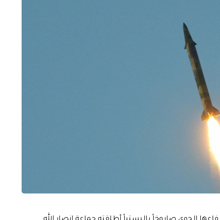
 دفاعها الجوي صاروخاً باليستياً أطلقته جماعة انصار الله