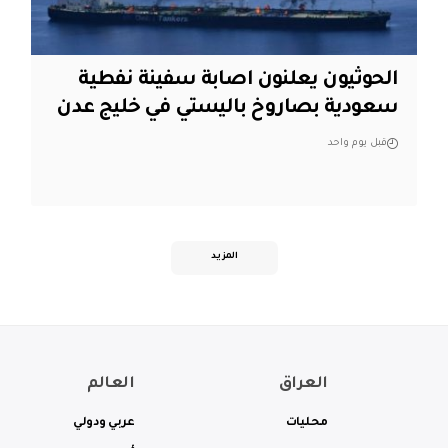
الحوثيون يعلنون اصابة سفينة نفطية
سعودية بصاروخ باليستي في خليج عدن
قبل يوم واحد
المزيد
العراق
العالم
محليات
عربي ودولي