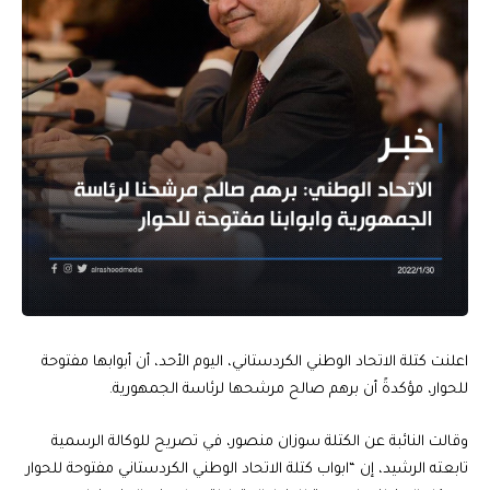
اعلنت كتلة الاتحاد الوطني الكردستاني، اليوم الأحد، أن أبوابها مفتوحة
للحوار، مؤكدةً أن برهم صالح مرشحها لرئاسة الجمهورية.
وقالت النائبة عن الكتلة سوزان منصور، في تصريح للوكالة الرسمية
تابعته الرشيد، إن “ابواب كتلة الاتحاد الوطني الكردستاني مفتوحة للحوار