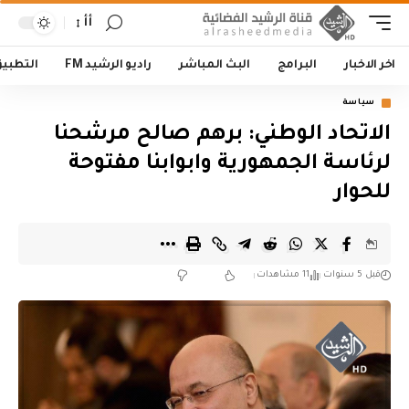
أأ
اخر الاخبار
البرامج
البث المباشر
راديو الرشيد FM
التطبي
سياسة
الاتحاد الوطني: برهم صالح مرشحنا
لرئاسة الجمهورية وابوابنا مفتوحة
للحوار
قبل 5 سنوات
11 مشاهدات