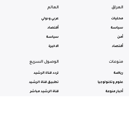
العراق
العالم
محليات
عربي ودولي
سياسة
أقتصاد
أمن
سياسة
أقتصاد
الاخيرة
منوعات
الوصول السريع
رياضة
تردد قناة الرشيد
علوم وتكنولوجيا
تطبيق قناة الرشيد
أخبار منوعة
قناة الرشيد مباشر
ثقافة وفن
راديو الرشيد مباشر
من نحن
الترددات
الاعلانات
الاتصال بنا