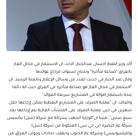
أكد وزير النفط احسان عبدالجبار، الاحد، ان الاستثمار في مجال الغاز
بالعراق "صناعة متأخرة" وتحتاج لسنوات لارجاع عوائدها.
وقال عبد الجبار في حديث لعدد من وسائل الإعلام وتابعته الرشيد، ان
"ااستثمار في مجال الغاز هو صناعة متأخرة في العراق حيث انه دائما
يتجه باستثمار امواله في المشاريع سريعة العوائد".
واضاف، ان "عملية الصرف على المشاريع النفطية يمكن إرجاعها خلال
شهرين في حين عملية الصرف على المنشآت الغازية يتم إرجاعها بعد
سبع سنين"، مبينا ان"الوزارة اتجهت بشراكة مع شركة (شل) بتأسيس
شركة غاز البصرة (بي جي سي) المتكونة من شركة (شل)
و(ميتسوبيشي) وشركة غاز الجنوب وحققت نجاحات وحولت العراق من