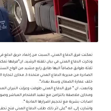
تمكنت فرق الدفاع المدني، السبت من إخماد حريق اندلع في
وذكرت الدفاع المدني في بيان تلقته الرشيد، ان”فرقها تم
ثلاثة طوابق مضافاً اليها طابق رابع مشيد من الواح الس
الصادرة من مديرية الدفاع المدني متخذة كـ مخازن لتجارة ا
خلف عمارة الضمان وسط بغداد”.
وتابعت، ان ” فرق الدفاع المدني طوقت وعزلت النيران المشت
ومخازن ملاصقة بالتزامن مع تنفيذ الاقتحام المباشر وصولا
اصابات بشرية مع تحجيم اضرارها المادية “.
واشارت إلى، انه “على اثر ذلك طلب الدفاع المدني فتح ت