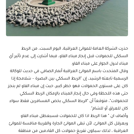
حذرت الشركة العامة للموانئ العراقية، اليوم السبت، من الربط
السككي للحمولات قبل إنجاز ميناء الفاو، فيما أشارت إلى عدم تأثير أي
ميناء لدول الجوار على ميناء الفاو.
وقال المتحدث باسم الموانئ العراقية أنمار الصافي في حديث للوكالة
الرسمية تابعته الرشيد، إن "الربط السككي بين البصرة – شلامجة إذا
كان على مستوى الحمولات فهو خطر كبير، حيث إن ميناء الفاو لم ينجز
حتى هذه اللحظة وفي حال إنجاز الميناء بالإمكان الربط السككي
للحمولات"، متوقعاً أن "الربط السككي يخص المسافرين فقط سواء
كان للعراق أو للشام".
وأضاف ان " هذا الربط اذا كان للحمولات فسيعطل ميناء الفاو
ويعرقل كل الموانئ، لأن تبقى الموانئ الجارة والقريبة منافسة للموانئ
العراقية ، لذلك سيكون تفريغ حمولات كل القادمين من منطقة