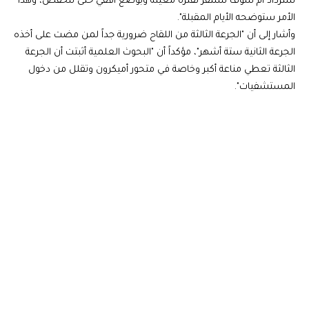
ستزداد أم سوف تستقر لفترة معينة وبوضع أفقي حتى تنخفض، وهذا
الأمر ستوضحه الأيام المقبلة".
وأشار إلى أن "الجرعة الثالثة من اللقاح ضرورية جداً لمن مضت على أخذه
الجرعة الثانية ستة أشهر"، مؤكداً أن "البحوث العلمية أثبتت أن الجرعة
الثالثة تعطي مناعة أكبر وخاصة في متحور أميكرون وتقلل من دخول
المستشفيات".