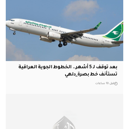
بعد توقف لـ 5 أشهر.. الخطوط الجوية العراقية
تستأنف خط بصرة_دلهي
قبل 10 ساعات