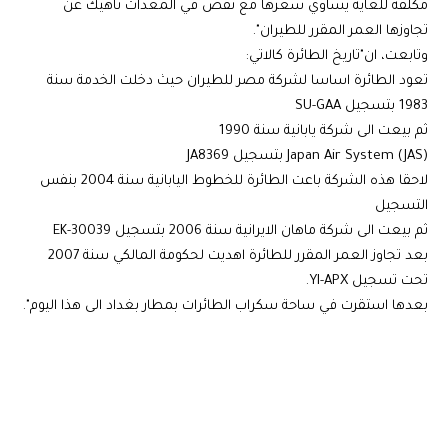
مكلفة للغاية يساوي سعرها مع نقص في المعدات ناهيك عن
تجاوزها العمر المقرر للطيران".
وتابعت، ان"تاريخ الطائرة كالاتي:
تعود الطائرة اساسا لشركة مصر للطيران حيث دخلت الخدمة سنة
1983 بتسجيل SU-GAA
ثم بيعت الى شركة يابانية سنة 1990
Japan Air System (JAS) بتسجيل JA8369
لاحقا هذه الشركة باعت الطائرة للخطوط اليابانية سنة 2004 بنفس
التسجيل
ثم بيعت الى شركة ماهان الايرانية سنة 2006 بتسجيل EK-30039
بعد تجاوز العمر المقرر للطائرة اهديت لحكومة المالكي سنة 2007
تحت تسجيل YI-APX.
بعدها استقرت في ساحة سكراب الطائرات بمطار بغداد الى هذا اليوم".