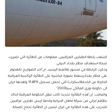
كشفت رابطة الطيارين العراقيين، معلومات عن الطائرة التي تضررت
نتيجة استهداف مطار بغداد الدولي.
وذكرت الرابطة في منشور طالعته الرشيد، ان"احد الصواريخ بالهجوم
على مطار بغدادرسقط بصورة مباشرة على الطائرة الرئاسية العراقية
الخارجة عن الخدمة(سكراب) التي تحمل تسجيل YI-APX واهدتها ايران
الى حكومة نوري المالكي سنة2007".
واضافت، ان"هذه الطائرة تحديدا كانت تنقل الحكومة العراقية انذاك
بطاقم ايراني من شركة ماهان الايرانية ولاحقا ارسل طيارين عراقيين
للتدريب على هذه الطائرة في ايران ليتبين ان الطائرة تحتاج لصيانة