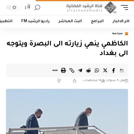
أأ
اخر الاخبار
البرامج
البث المباشر
راديو الرشيد FM
التطبي
سياسة
الكاظمي ينهي زيارته الى البصرة ويتوجه
الى بغداد
قبل 5 سنوات
14 مشاهدات