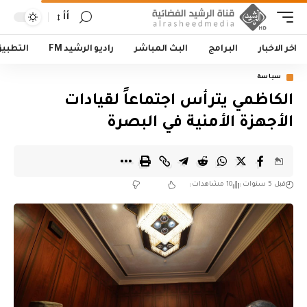
أأ
اخر الاخبار
البرامج
البث المباشر
راديو الرشيد FM
التطبي
سياسة
الكاظمي يترأس اجتماعاً لقيادات
الأجهزة الأمنية في البصرة
قبل 5 سنوات
10 مشاهدات