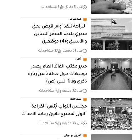
قبل 5 دقائق
5 مشاهدات
محليات
النزاهة تنفذ أوامر قبض بحق
مديري بلدية الخضر السابق
والأسبق و(4) موظفين
قبل 31 دقيقة
13 مشاهدات
أمن
مدير مكتب القائد العام يصدر
توجيهات حول خطة تأمين زيارة
ذكرى وفاة النبي (ص)
قبل 32 دقيقة
7 مشاهدات
سياسة
مجلس النواب يُنهي القراءة
الاولى لمقترح قانون رعاية الاحداث
قبل 33 دقيقة
9 مشاهدات
عربي ودولي