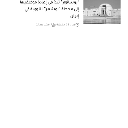
“روساتوم” تبدأ في إعادة موظفيها
إلى محطة “بوشهر” النووية في
إيران
قبل 59 دقيقة
7 مشاهدات