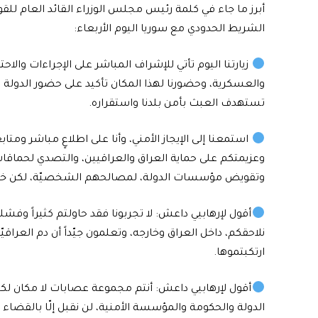
أبرز ما جاء في كلمة رئيس مجلس الوزراء القائد العام ل
الشريط الحدودي مع سوريا اليوم الأربعاء:
زيارتنا اليوم تأتي للإشراف المباشر على الإجراءات والا
والعسكرية، وحضورنا لهذا المكان تأكيد على حضور الدولة ا
تستهدف العبث بأمن بلدنا واستقراره.
استمعنا إلى الإيجاز الأمني، وأنا على اطلاعٍ مباشر ومتاب
وعزيمتكم على حماية العراق والعراقيين، والتصدي لحماقات
وتقويض مؤسسات الدولة، لمصالحهم الشخصيّة، لكن خا
أقول لإرهابيي داعش: لا تجربونا فقد حاولتم كثيراً وفشل
نلاحقكم، داخل العراق وخارجه، وتعلمون جيّداً أن دم العراقي
ارتكبتموها.
أقول لإرهابيي داعش: أنتم مجموعة عصابات لا مكان لكم بي
الدولة والحكومة والمؤسسة الأمنية، لن نقبل إلّا بالقضاء 