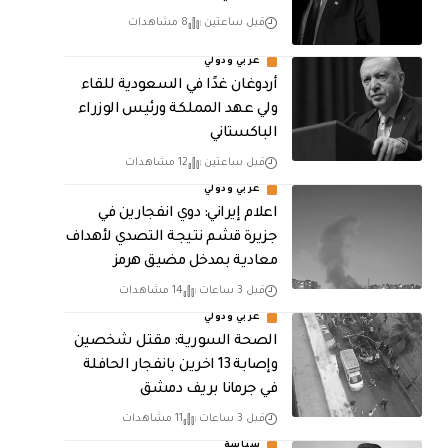
قبل ساعتين
8 مشاهدات
عربي ودولي
أردوغان غدًا في السعودية للقاء
ولي عهد المملكة ورئيس الوزراء
الباكستاني
قبل ساعتين
12 مشاهدات
عربي ودولي
اعلام إيراني: دوي انفجارين في
جزيرة قشم نتيجة التصدي لأهداف
معادية بمدخل مضيق هرمز
قبل 3 ساعات
14 مشاهدات
عربي ودولي
الصحة السورية: مقتل شخصين
وإصابة 13 اخرين بانفجار الحافلة
في جرمانا بريف دمشق
قبل 3 ساعات
11 مشاهدات
سياسة