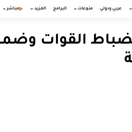
عربي ودولي
منوعات
البرامج
المزيد
مباشر
نضباط القوات وضما