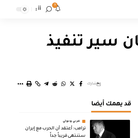
9
أأ
ن سير تنفيذ
شارك
قد يهمك أيضا
عربي ودولي
‏ترامب: أعتقد أن الحرب مع إيران
ستنتهي قريباً جداً