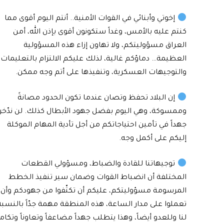
إخوتي وأبنائي في القوات الأمنية.. أنتم اليوم أقوى مما
كنتم عليه بالأمس، وغداً ستكونون أقوى بإذن الله، أمن
العراق مسؤوليتكم، ولا تهاون إزاء هذه المسؤولية
العظيمة… دماؤكم غالية، لذلك عليكم الالتزام بالتعليمات
والتوجيهات العسكرية، وتنفيذها على أتم وجه ممكن.
إن البلاد تحفظ وتصان عندما تكون الحدود مصانةً
وممسوكة، وهي اليوم بفضل جهود الأبطال كذلك. لن ندّخر
جهداً في تأمين احتياجاتكم من أجل تأدية المهام الموكلة
إليكم على أكمل وجه.
توجيهاتنا للقادة والضباط، ومسؤولي القطعات
المختلفة أن انضباط القوات وضمان سير تنفيذ الخطط
المرسومة مسؤوليتكم، عليكم أن تكثّفوا من جهودكم وأن
تعملوا على مدار الساعة، هذه المنطقة مهمة جدّاً بالنسبة
لنا وللعدو أيضاً، وهذا يتطلب جهداً مضاعفاً وتعاوناً وتكامل