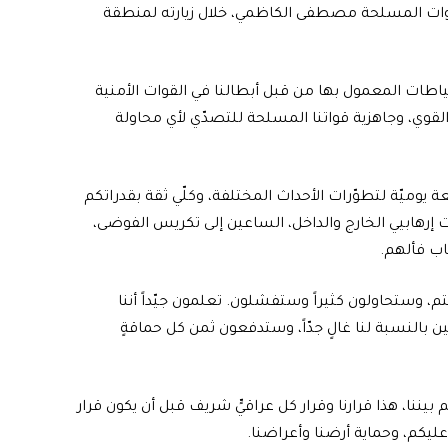
لقوات المسلحة مصطفى الكاظمي، خلال زيارته لمنطقة
حتياطات المعمول بها من قبل أبطالنا في القوات الأمنية
لقوي، وجاهزية قواتنا المسلحة للتصدّي لأي محاولة
عة يوميّة لتطوّرات الأحداث المختلفة، وكلّي ثقة بقدراتكم
 إرهابيي الخارج والداخل، الساعين إلى تكريس الفوضى،
ب فألهم.
تم، وستحاولون كثيراً وستفشلون. تعلمون جيّداً أننا
ّين بالنسبة لنا غالٍ جدّاً، وستدفعون ثمن كل حماقةٍ
ننا، هذا قرارنا وقرار كل عراقيٍّ شريف قبل أن يكون قرار
عليكم، وحماية أرضنا وأعراضنا.