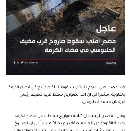
افاد مصدر امني، اليوم الثلاثاء، بسقوط ثلاثة صواريخ في قضاء الكرمة
بالفلوجة، مشيراً الى ان احد الصواريخ سقط قرب مضيف رئيس
البرلمان محمد الحلبوسي.
وقال المصدر للرشيد، ان “ثلاثة صواريخ سقطت في قضاء الكرمة
بمدينة الفلوجة من اتجاه منطقة ذراع دجلة” مشيراً الى ان الصاروخ
الاول سقط بشارع عشرين في فتحة تصريف المياه (منهوله) والثاني