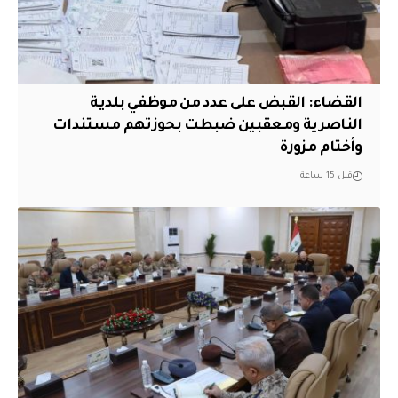
القضاء: القبض على عدد من موظفي بلدية
الناصرية ومعقبين ضبطت بحوزتهم مستندات
وأختام مزورة
قبل 15 ساعة