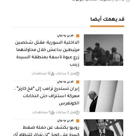
قد يهمك أيضا
عربي ودولي
الداخلية السورية: مقتل شخصين
مرتبطين بداعش خلال محاولتهما
زرع عبوة ناسفة بمنطقة السيدة
زينب
قبل 3 ساعات
12 مشاهدات
عربي ودولي
إيران تستدرج ترامب إلى “فخ كارتر”..
معركة استنزاف حتى انتخابات
الكونغرس
قبل 3 ساعات
9 مشاهدات
عربي ودولي
روبيو يكشف عن حملة ضغط
كبيرة على كوبا: “لن نترك للنظام أي