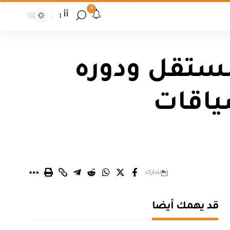
9
أأ
مستقل ودوره
ياقات
شارك
قد يهمك أيضا