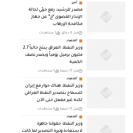
أمن
مصدر للرشيد: رفع جزئي لحالة
الإنذار القصوى “ج” عن جهاز
مكافحة الإرهاب
قبل 6 دقائق
3 مشاهدات
أقتصاد
وزير النفط: العراق ينتج حالياً 2.7
مليون برميل يومياً ويصدر نصف
الكمية
قبل 17 دقيقة
5 مشاهدات
أقتصاد
وزير النفط: هناك حوار مع إيران
للسماح بتصدير النفط العراقي
لكنه غير مفعل حتى الآن
قبل 17 دقيقة
6 مشاهدات
أقتصاد
وزير النفط: حقولنا جاهزة
لاستعادة وتيرة التصدير لما كانت