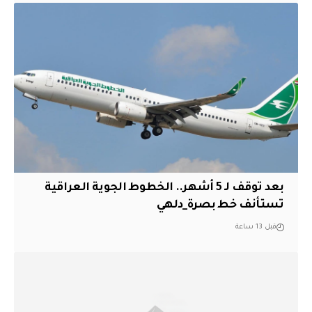
بعد توقف لـ 5 أشهر.. الخطوط الجوية العراقية
تستأنف خط بصرة_دلهي
قبل 13 ساعة