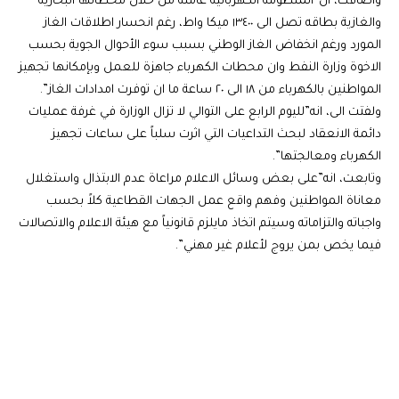
واضافت، ان”المنظومة الكهربائية عاملة من خلال محطاتها البخارية
والغازية بطاقه تصل الى ١٣٤٠٠ ميكا واط، رغم انحسار اطلاقات الغاز
المورد ورغم انخفاض الغاز الوطني بسبب سوء الأحوال الجوية بحسب
الاخوة وزارة النفط وان محطات الكهرباء جاهزة للعمل وبإمكانها تجهيز
المواطنين بالكهرباء من ١٨ الى ٢٠ ساعة ما ان توفرت امدادات الغاز”.
ولفتت الى، انه”لليوم الرابع على التوالي لا تزال الوزارة في غرفة عمليات
دائمة الانعقاد لبحث التداعيات التي اثرت سلباً على ساعات تجهيز
الكهرباء ومعالجتها”.
وتابعت، انه”على بعض وسائل الاعلام مراعاة عدم الابتذال واستغلال
معاناة المواطنين وفهم واقع عمل الجهات القطاعية كلاً بحسب
واجباته والتزاماته وسيتم اتخاذ مايلزم قانونياً مع هيئة الاعلام والاتصالات
فيما يخص بمن يروج لأعلام غير مهني”.