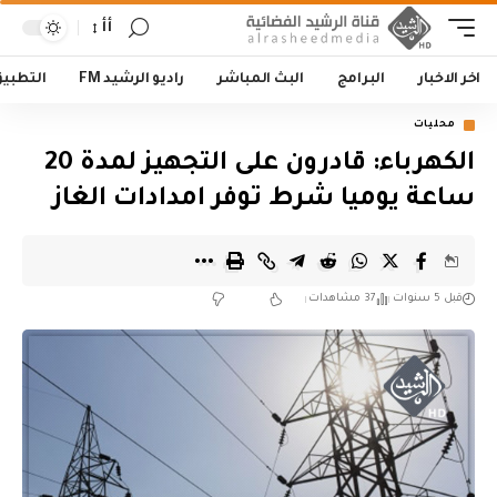
أأ
اخر الاخبار
البرامج
البث المباشر
راديو الرشيد FM
التطبي
محليات
الكهرباء: قادرون على التجهيز لمدة 20
ساعة يوميا شرط توفر امدادات الغاز
قبل 5 سنوات
37 مشاهدات