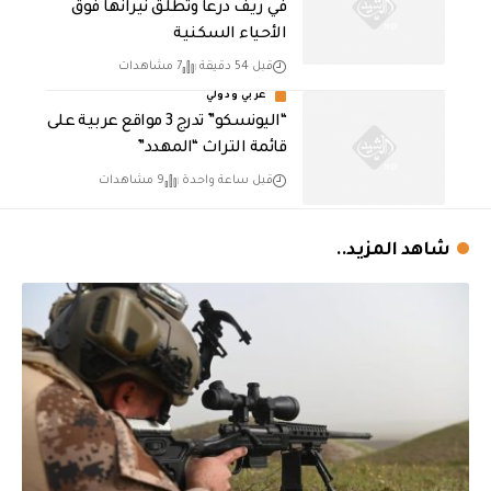
في ريف درعا وتطلق نيرانها فوق
الأحياء السكنية
قبل 54 دقيقة
7 مشاهدات
عربي ودولي
“اليونسكو” تدرج 3 مواقع عربية على
قائمة التراث “المهدد”
قبل ساعة واحدة
9 مشاهدات
شاهد المزيد..