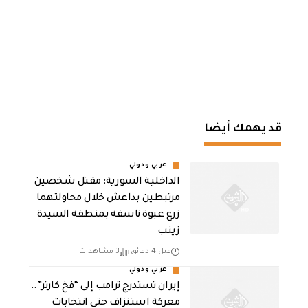
قد يهمك أيضا
عربي ودولي
الداخلية السورية: مقتل شخصين
مرتبطين بداعش خلال محاولتهما
زرع عبوة ناسفة بمنطقة السيدة
زينب
قبل 4 دقائق
3 مشاهدات
عربي ودولي
إيران تستدرج ترامب إلى “فخ كارتر”..
معركة استنزاف حتى انتخابات