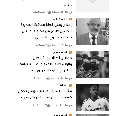
إيران
قبل 21 دقيقة
5 مشاهدات
عربي ودولي
إعلام يمني: نجاة محافظ الحديدة
الحسن طاهر من محاولة اغتيال
حوثية بصاروخ باليستي
قبل 32 دقيقة
6 مشاهدات
عربي ودولي
حماس تطالب واشنطن
والوسطاء بالضغط على نتنياهو
للالتزام بخارطة طريق غزة
قبل 36 دقيقة
9 مشاهدات
رياضة
قائد بلا شارة.. فينيسيوس يحمي
كامافينجا من مقصلة ريال مدريد
قبل 44 دقيقة
9 مشاهدات
عربي ودولي