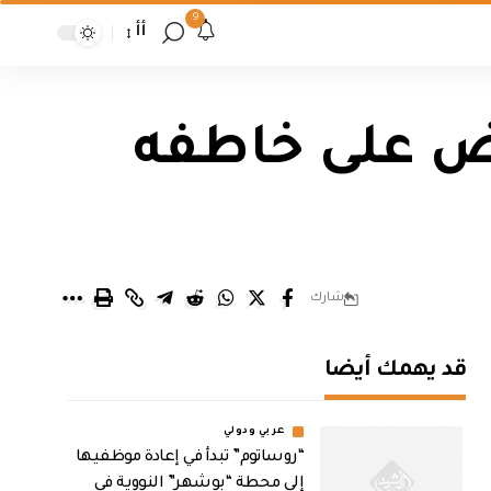
9
أأ
بض على خاطفه
شارك
قد يهمك أيضا
عربي ودولي
“روساتوم” تبدأ في إعادة موظفيها
إلى محطة “بوشهر” النووية في