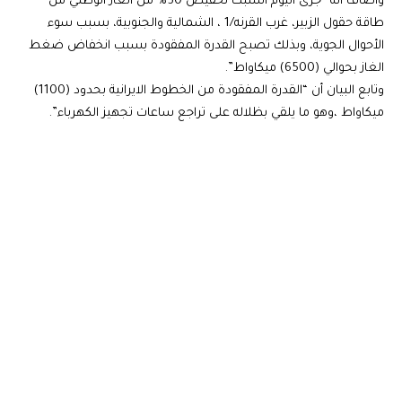
وأضاف أنه “جرى اليوم السبت تخفيض 50% من الغاز الوطني من
طاقة حقول الزبير، غرب القرنه/1 ، الشمالية والجنوبية، بسبب سوء
الأحوال الجوية، وبذلك تصبح القدرة المفقودة بسبب انخفاض ضغط
الغاز بحوالي (6500) ميكاواط”.
وتابع البيان أن “القدرة المفقودة من الخطوط الايرانية بحدود (1100)
ميكاواط ،وهو ما يلقي بظلاله على تراجع ساعات تجهيز الكهرباء”.