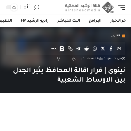
أأ
اخر الاخبار
البرامج
البث المباشر
راديو الرشيد FM
التطبي
تقارير
قبل 5 سنوات
6 مشاهدات
نينوى | قرار اقالة المحافظ يثير الجدل
بين الاوساط الشعبية