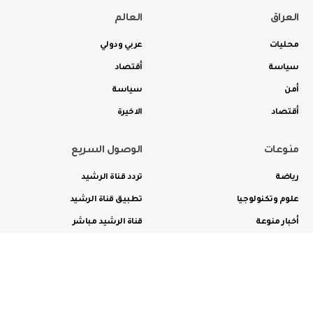
العراق
العالم
محليات
عربي ودولي
سياسة
أقتصاد
أمن
سياسة
أقتصاد
الاخيرة
منوعات
الوصول السريع
رياضة
تردد قناة الرشيد
علوم وتكنولوجيا
تطبيق قناة الرشيد
أخبار منوعة
قناة الرشيد مباشر
ثقافة وفن
راديو الرشيد مباشر
من نحن
الترددات
الاعلانات
الاتصال بنا