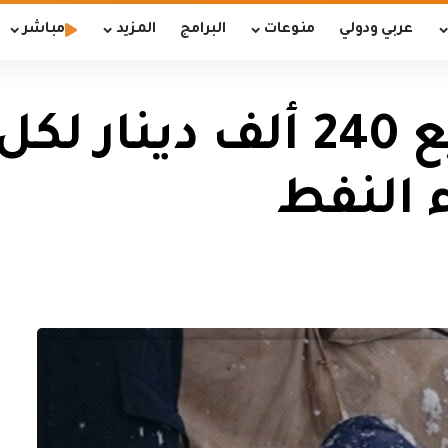
عربي ودولي
منوعات
البرامج
المزيد
مباشر
الهجرة تعلن توزيع 240 
 النفط