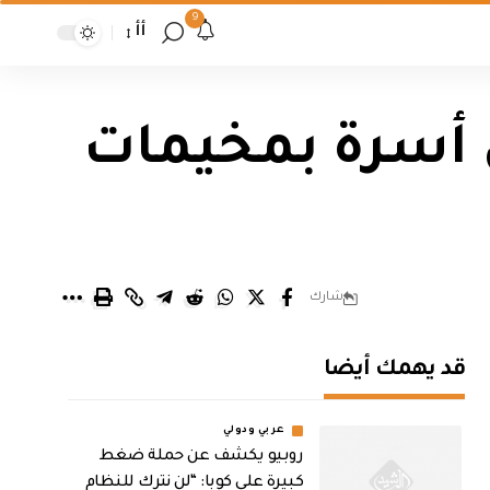
9
أأ
ألف دينار لكل أسرة بمخيمات
شارك
قد يهمك أيضا
عربي ودولي
روبيو يكشف عن حملة ضغط
كبيرة على كوبا: “لن نترك للنظام