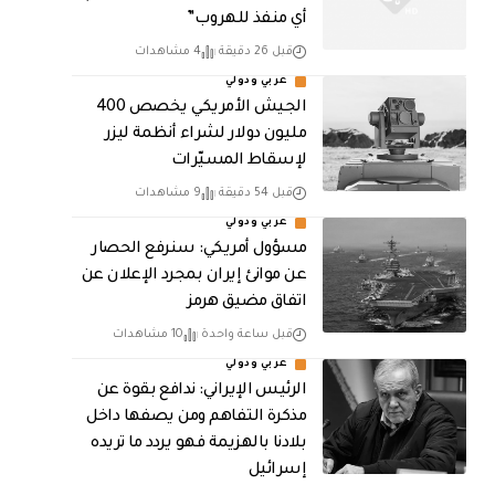
أي منفذ للهروب”
قبل 26 دقيقة
4 مشاهدات
عربي ودولي
الجيش الأمريكي يخصص 400
مليون دولار لشراء أنظمة ليزر
لإسقاط المسيّرات
قبل 54 دقيقة
9 مشاهدات
عربي ودولي
مسؤول أمريكي: سنرفع الحصار
عن موانئ إيران بمجرد الإعلان عن
اتفاق مضيق هرمز
قبل ساعة واحدة
10 مشاهدات
عربي ودولي
الرئيس الإيراني: ندافع بقوة عن
مذكرة التفاهم ومن يصفها داخل
بلادنا بالهزيمة فهو يردد ما تريده
إسرائيل