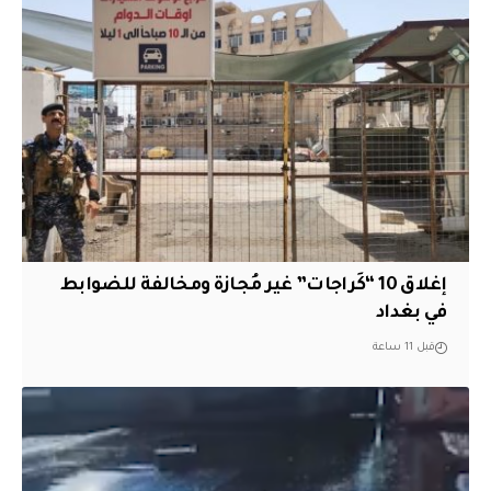
إغلاق 10 “كَراجات” غير مُجازة ومخالفة للضوابط
في بغداد
قبل 11 ساعة