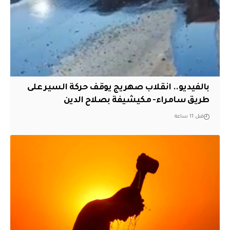
بالفيديو.. انقلاب صهريج يوقف حركة السير على
طريق سامراء- مكيشيفة بصلاح الدين
قبل 11 ساعة