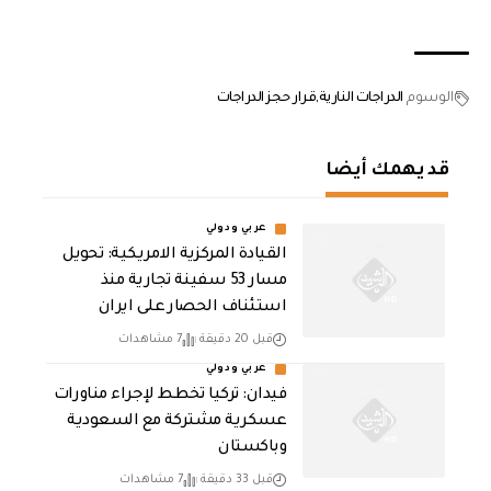
الوسوم
الدراجات النارية
قرار حجز الدراجات
قد يهمك أيضا
عربي ودولي
القيادة المركزية الامريكية: تحويل
مسار 53 سفينة تجارية منذ
استئناف الحصار على ايران
قبل 20 دقيقة
7 مشاهدات
عربي ودولي
فيدان: تركيا تخطط لإجراء مناورات
عسكرية مشتركة مع السعودية
وباكستان
قبل 33 دقيقة
7 مشاهدات