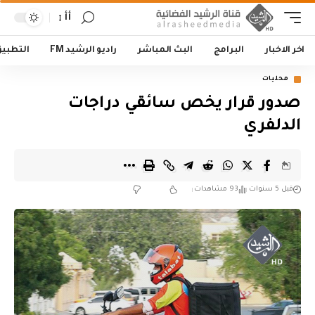
أأ
اخر الاخبار
البرامج
البث المباشر
راديو الرشيد FM
التطبي
محليات
صدور قرار يخص سائقي دراجات
الدلفري
قبل 5 سنوات
93 مشاهدات