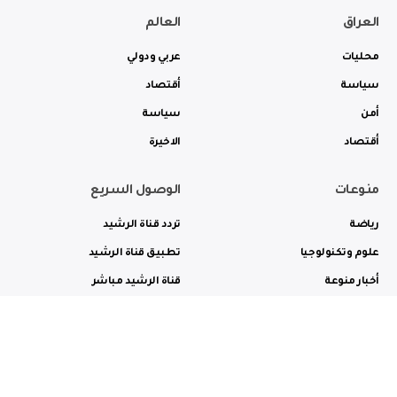
العراق
العالم
محليات
عربي ودولي
سياسة
أقتصاد
أمن
سياسة
أقتصاد
الاخيرة
منوعات
الوصول السريع
رياضة
تردد قناة الرشيد
علوم وتكنولوجيا
تطبيق قناة الرشيد
أخبار منوعة
قناة الرشيد مباشر
ثقافة وفن
راديو الرشيد مباشر
من نحن
الترددات
الاعلانات
الاتصال بنا