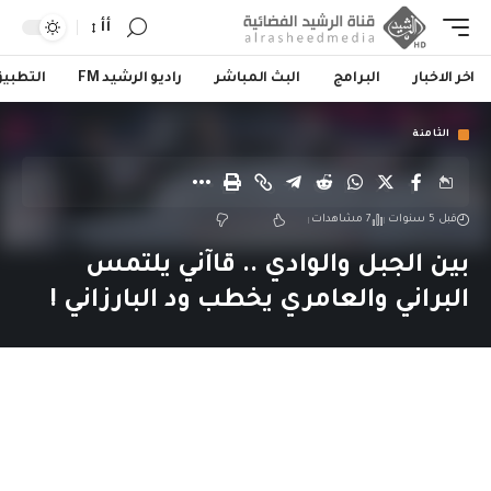
أأ
اخر الاخبار
البرامج
البث المباشر
راديو الرشيد FM
التطبي
الثامنة
قبل 5 سنوات
7 مشاهدات
بين الجبل والوادي .. قاآني يلتمس
البراني والعامري يخطب ود البارزاني !