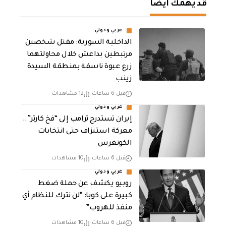
قد يهمك أيضا
عربي ودولي
الداخلية السورية: مقتل شخصين
مرتبطين بداعش خلال محاولتهما
زرع عبوة ناسفة بمنطقة السيدة
زينب
قبل 6 ساعات
12 مشاهدات
عربي ودولي
إيران تستدرج ترامب إلى “فخ كارتر”..
معركة استنزاف حتى انتخابات
الكونغرس
قبل 6 ساعات
10 مشاهدات
عربي ودولي
روبيو يكشف عن حملة ضغط
كبيرة على كوبا: “لن نترك للنظام أي
منفذ للهروب”
قبل 6 ساعات
10 مشاهدات