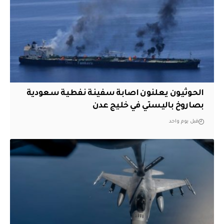
الحوثيون يعلنون اصابة سفينة نفطية سعودية
بصاروخ باليستي في خليج عدن
قبل يوم واحد