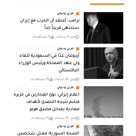
عربي ودولي
‏ترامب: أعتقد أن الحرب مع إيران
ستنتهي قريباً جداً
قبل 9 ساعات
11 مشاهدات
عربي ودولي
أردوغان غدًا في السعودية للقاء
ولي عهد المملكة ورئيس الوزراء
الباكستاني
قبل 10 ساعات
15 مشاهدات
عربي ودولي
اعلام إيراني: دوي انفجارين في جزيرة
قشم نتيجة التصدي لأهداف
معادية بمدخل مضيق هرمز
قبل 10 ساعات
15 مشاهدات
عربي ودولي
الصحة السورية: مقتل شخصين