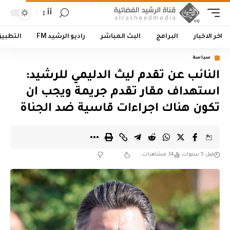
أأ
اخر الاخبار
البرامج
البث المباشر
راديو الرشيد FM
التطبي
سياسة
النائب عن تقدم ليث الدليمي للرشيد:
استهداف مقار تقدم جريمة ويجب ان
تكون هناك اجراءات قاسية ضد الجناة
قبل 5 سنوات
34 مشاهدات