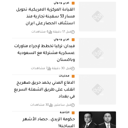
عربي ودولي
القيادة المركزية الامريكية: تحويل
مسار 53 سفينة تجارية منذ
استئناف الحصار على ايران
قبل 17 دقيقة
6 مشاهدات
عربي ودولي
فيدان: تركيا تخطط لإجراء مناورات
عسكرية مشتركة مع السعودية
وباكستان
قبل 30 دقيقة
7 مشاهدات
محليات
الدفاع المدني يخمد حريق صهريج
انقلب على طريق الشعلة السريع
في بغداد
قبل ساعتين
30 مشاهدات
الثامنة
حكومة الزيدي.. حصاد الأشهر
الساخنة!