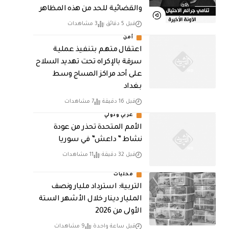
والقضائية للحد من هذه المظاهر
قبل 5 دقائق
3 مشاهدات
أمن
اعتقال متهم بتنفيذ عملية
سرقة بالإكراه تحت تهديد السلاح
على أحد مراكز المساج وسط
بغداد
قبل 16 دقيقة
7 مشاهدات
عربي ودولي
الأمم المتحدة تحذر من عودة
نشاط ” داعش” في سوريا
قبل 32 دقيقة
11 مشاهدات
محليات
التربية: استرداد مليار ونصف
المليار دينار خلال الأشهر الستة
الأولى من 2026
قبل ساعة واحدة
9 مشاهدات