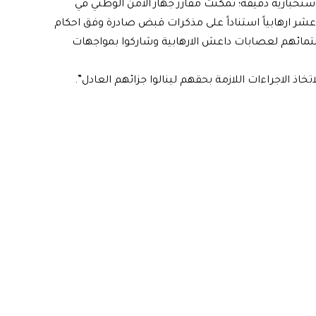
 استخبارية دقيقة؛ تمكنت مفارز جهاز الأمن الوطني في
شر ارهابياً استناداً على مذكرات قبض صادرة وفق احكام
ترفوا بانتمائهم لعصابات داعش الارهابية وشاركوا بمواجهات
اذ الاجراءات اللازمة بحقهم لينالوا جزائهم العادل”.