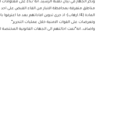
وذكر الجهاز في بيان تلقته الرشيد، انه”بناءً على معلومات
مناطق متفرقة بمحافظة الانبار من القاء القبض على احد ع
المادة (4/ ارهاب)؛ اذ جرى تدوين افاداتهم بعد ما اع
وتعرضات على القوات الامنية خلال عمليات التحرير”.
واضاف، انه”تمت احالتهم الى الجهات القانونية المختصة لاتخ