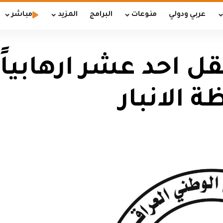
عربي ودولي
منوعات
البرامج
المزيد
مباشر
قل احد عشر ارهابيا
 الانبار