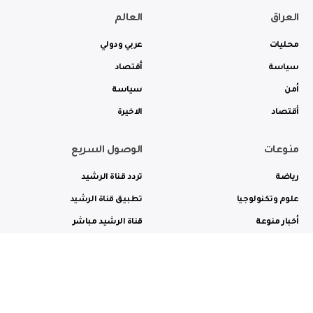
العراق
العالم
محليات
عربي ودولي
سياسة
أقتصاد
أمن
سياسة
أقتصاد
الاخيرة
منوعات
الوصول السريع
رياضة
تردد قناة الرشيد
علوم وتكنولوجيا
تطبيق قناة الرشيد
أخبار منوعة
قناة الرشيد مباشر
ثقافة وفن
راديو الرشيد مباشر
من نحن
الترددات
الاعلانات
الاتصال بنا