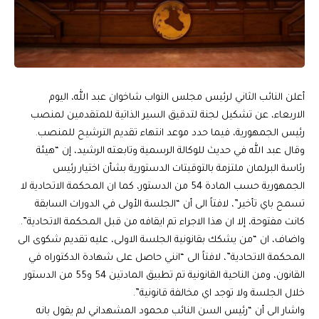
أعلن النائب الثاني لرئيس مجلس النواب شاخوان عبد الله، اليوم
الاربعاء، عن تشكيل لجنة لتدقيق السير الذاتية للمتقدمين لمنصب
رئيس الجمهورية، فيما حدد موعد انتهاء تقديم الترشيح للمنصب.
وقال عبد الله في حديث للوكالة الرسمية وتابعته الرشيد، إن “هيئة
رئاسة البرلمان ملتزمة بالتوقيتات الدستورية بشأن اختيار رئيس
الجمهورية حسب المادة 54 من الدستور، كما ان المحكمة الاتحادية لا
تسمح باي تأخير”، لافتاً الى أن “الجلسة الأولى في الدورات السابقة
كانت مفتوحة، إلا ان هذا الاجراء تم ايقافه من قبل المحكمة الاتحادية”.
واضاف، ان “من يشكك بقانونية الجلسة الاولى، عليه تقديم شكوى الى
المحكمة الاتحادية”، لافتاً الى “انني حاصل على شهادة الدكتوراه في
القانون، ومن الناحية القانونية تم تطبيق المادتين 54 و55 من الدستور
خلال الجلسة ولا توجد اي مخالفة قانونية”.
واشار الى أن “رئيس السن النائب محمود المشهداني لم يقول بانه