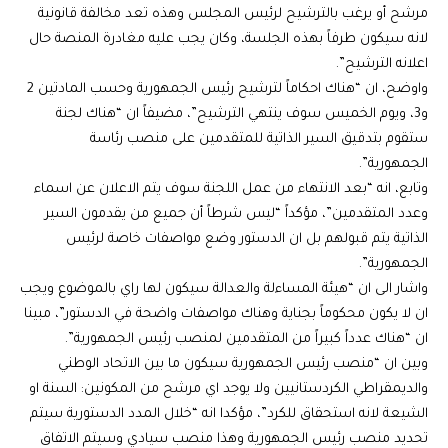
مرشح أو يرغب بالترشيح لرئيس المجلس وهذه تعد مخالفة قانونية
لانه سيكون طرفاً بهذه الجلسة، وكان يجب عليه مغادرة المنصة حال
اعلانه الترشيح”.
واوضح، ان “هناك احكاماً لترشيح رئيس الجمهورية وحسب المادتين 2
و3، ويوم الخميس سوف ينتهي الترشيح”، مضيفاً ان “هناك لجنة
ستقوم بتدقيق السير الذاتية للمتقدمين على منصب رئاسة
الجمهورية”.
وتابع، انه “بعد الانتهاء من عمل اللجنة سوف يتم الاعلان عن اسماء
وعدد المتقدمين”، مؤكداً “ليس شرطاً أن جميع من يقدمون السير
الذاتية يتم قبولهم بل ان الدستور وضع مواصفات خاصة لرئيس
الجمهورية”.
واشار الى ان “هيئة المساءلة والعدالة سيكون لها راي بالموضوع ويجب
ان لا يكون محكوماً بجناية وهناك مواصفات واضحة في الدستور”، مبينا
ان “هناك عدداً كبيراً من المتقدمين لمنصب رئيس الجمهورية”.
وبين ان “منصب رئيس الجمهورية سيكون ما بين الاتحاد الوطني
والديمقراطي الكردستانيين ولا يوجد اي مرشح من المكونين: السنة او
الشيعة لانه استحقاق للكرد”، مؤكدا انه “خلال المدد الدستورية سيتم
تحديد منصب رئيس الجمهورية وهذا منصب سيادي وسيتم الاتفاق