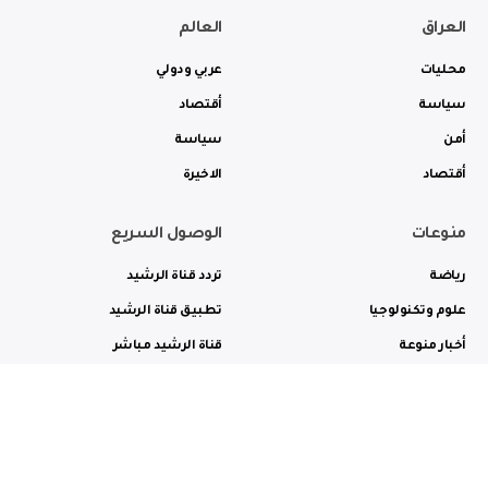
العراق
العالم
محليات
عربي ودولي
سياسة
أقتصاد
أمن
سياسة
أقتصاد
الاخيرة
منوعات
الوصول السريع
رياضة
تردد قناة الرشيد
علوم وتكنولوجيا
تطبيق قناة الرشيد
أخبار منوعة
قناة الرشيد مباشر
ثقافة وفن
راديو الرشيد مباشر
من نحن
الترددات
الاعلانات
الاتصال بنا