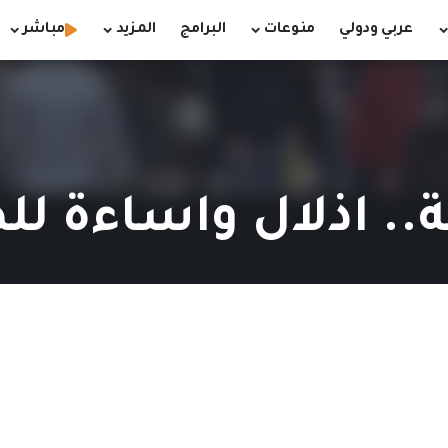
عربي ودولي
منوعات
البرامج
المزيد
مباشر
فة.. اذلال واساءة ل