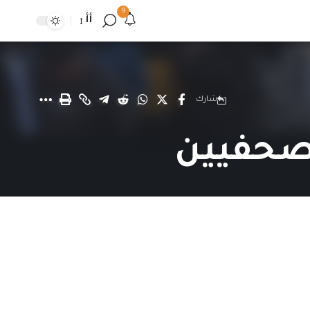
9
أأ
شارك
لصحفيين