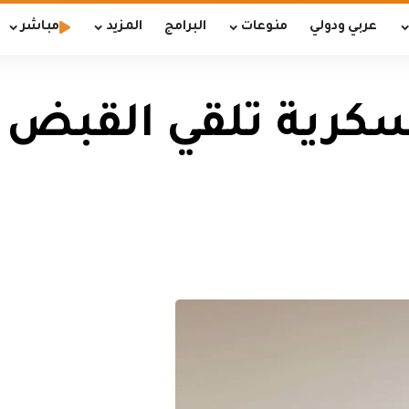
عربي ودولي
منوعات
البرامج
المزيد
مباشر
كرية تلقي القبض ع