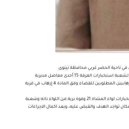
بي في ناحية الحضر غربي محافظة نينوى.
وقالت الخلية، في بيان تلقته الرشيد، ان “معلومات دقيقة لشعبة استخبارات الفرقة 15 أحدى مفاصل مديرية
إلاستخبارات العسكرية في وزارة الدفاع اكدت تواجد احد الارهابيين المطلوبين للقضاء وفق المادة 4 إرهاب في قرية
واضافت، ان “القوات تحركت نحو الهدف بالتنسيق مع استخبارات لواء المشاة 21 وقوة برية من اللواء ذاته وشعبة
ان تواجد الهدف والقبض عليه، وبعد اكمال الاجراءات