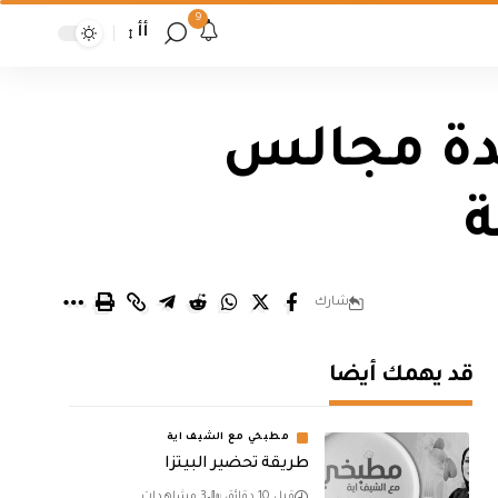
9
أأ
 عدة مجالس
ة
شارك
قد يهمك أيضا
مطبخي مع الشيف اية
طريقة تحضير البيتزا
قبل 10 دقائق
3 مشاهدات