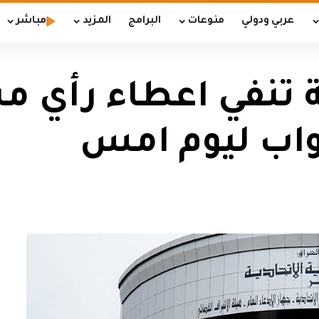
عربي ودولي
منوعات
البرامج
المزيد
مباشر
ة تنفي اعطاء رأي م
اب ليوم امس