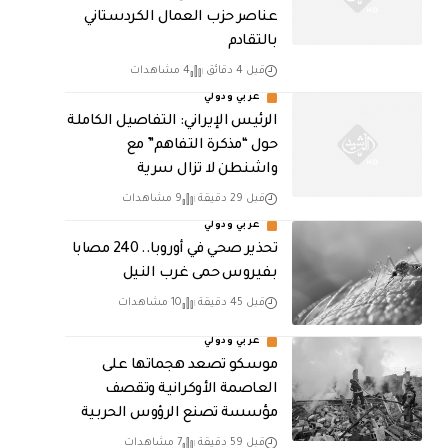
عناصر حزب العمال الكردستاني
بالتقادم
قبل 4 دقائق
4 مشاهدات
عربي ودولي
الرئيس الإيراني: التفاصيل الكاملة
حول “مذكرة التفاهم” مع
واشنطن لا تزال سرية
قبل 29 دقيقة
9 مشاهدات
عربي ودولي
تحذير صحي في أوروبا.. 240 مصابا
بفيروس حمى غرب النيل
قبل 45 دقيقة
10 مشاهدات
عربي ودولي
موسكو تصعد هجماتها على
العاصمة الأوكرانية وتقصف
مؤسسة تصنع الرؤوس الحربية
قبل 59 دقيقة
7 مشاهدات