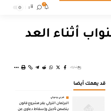
9
أأ
اب أثناء العد
شارك
قد يهمك أيضا
عربي ودولي
البرلمان التركي يقر مشروع قانون
يتضمن تأجيل وإسقاط دعاوى عن