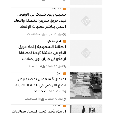
محليات
بسبب وجود كميات من الوقود..
تجدد حريق سريع الشعلة والدفاع
المدني يباشر عمليات الإخماد
قبل 23 دقيقة
5 مشاهدات
عربي ودولي
‏الطاقة السعودية: إخماد حريق
اندلع في منشأة تابعة لمصفاة
أرامكو في جازان دون إصابات
قبل 26 دقيقة
6 مشاهدات
أمن
اعتقال 6 متهمين بقضية تزوير
قطع الاراضي في بلدية الناصرية
وضبط ملفات جديدة
قبل 10 ساعات
18 مشاهدات
أقتصاد
الزيدي يؤكد اهمية اعتماد معالجات