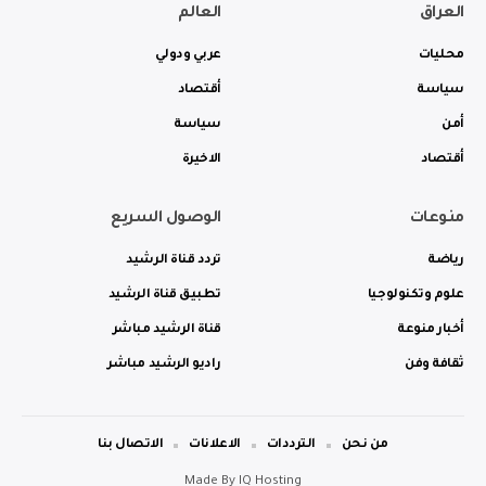
العراق
العالم
محليات
عربي ودولي
سياسة
أقتصاد
أمن
سياسة
أقتصاد
الاخيرة
منوعات
الوصول السريع
رياضة
تردد قناة الرشيد
علوم وتكنولوجيا
تطبيق قناة الرشيد
أخبار منوعة
قناة الرشيد مباشر
ثقافة وفن
راديو الرشيد مباشر
من نحن
الترددات
الاعلانات
الاتصال بنا
Made By
IQ Hosting