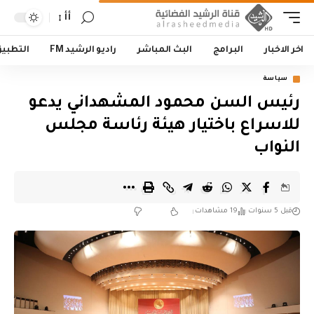
أأ
اخر الاخبار
البرامج
البث المباشر
راديو الرشيد FM
التطبي
سياسة
رئيس السن محمود المشهداني يدعو
للاسراع باختيار هيئة رئاسة مجلس
النواب
قبل 5 سنوات
19 مشاهدات