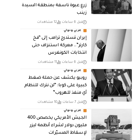
زرع عبوة ناسفة بمنطقة السيدة
زينب
قبل 6 ساعات
12 مشاهدات
عربي ودولي
إيران تستدرج ترامب إلى “فخ
كارتر”.. معركة استنزاف حتى
انتخابات الكونغرس
قبل 6 ساعات
11 مشاهدات
عربي ودولي
روبيو يكشف عن حملة ضغط
كبيرة على كوبا: “لن نترك للنظام
أي منفذ للهروب”
قبل 7 ساعات
10 مشاهدات
عربي ودولي
الجيش الأمريكي يخصص 400
مليون دولار لشراء أنظمة ليزر
لإسقاط المسيّرات