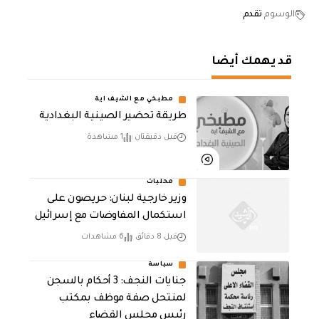
الوسوم
تقدم
قد يهمك أيضا
مطبخي مع الشيف اية
طريقة تحضير الصينية البغدادية
قبل دقيقتان
1 مشاهدة
محليات
وزير خارجية لبنان: حريصون على
استكمال المفاوضات مع إسرائيل
قبل 8 دقائق
6 مشاهدات
سياسة
جنايات النجف: 3 أحكام بالسجن
لمنتحل صفة موظف بمكتب
رئيس مجلس القضاء