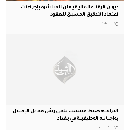
ديوان الرقابة المالية يعلن المباشرة بإجراءات
اعتماد التدقيق المسبق للعقود
قبل ساعتين
النزاهــة: ضبط منتسب تلقــى رشى مقابل الإخــلال
بواجباتــه الوظيفيــة في بغداد
قبل 3 ساعات