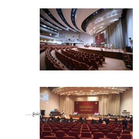
يتبع…….