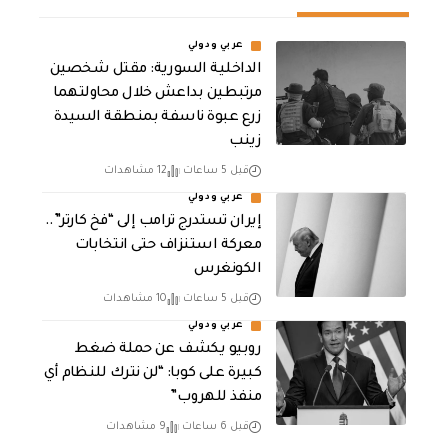
عربي ودولي
الداخلية السورية: مقتل شخصين
مرتبطين بداعش خلال محاولتهما
زرع عبوة ناسفة بمنطقة السيدة
زينب
قبل 5 ساعات
12 مشاهدات
عربي ودولي
إيران تستدرج ترامب إلى “فخ كارتر”..
معركة استنزاف حتى انتخابات
الكونغرس
قبل 5 ساعات
10 مشاهدات
عربي ودولي
روبيو يكشف عن حملة ضغط
كبيرة على كوبا: “لن نترك للنظام أي
منفذ للهروب”
قبل 6 ساعات
9 مشاهدات