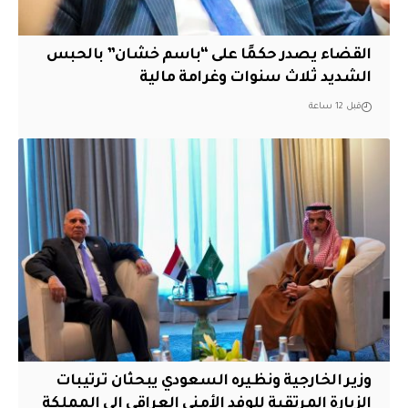
القضاء يصدر حكمًا على “باسم خشان” بالحبس
الشديد ثلاث سنوات وغرامة مالية
قبل 12 ساعة
وزير الخارجية ونظيره السعودي يبحثان ترتيبات
الزيارة المرتقبة للوفد الأمني العراقي إلى المملكة