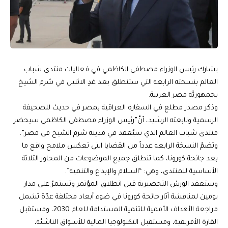
يشارك رئيس الوزراء مصطفى الكاظمي في فعاليات منتدى شباب
العالم بنسخته الرابعة التي ستنطلق بعد غدٍ الاثنين في شرم الشيخ
بجمهوريَّة مصر العربية.
وذكر مصدر مطلع في السفارة العراقية بمصر في حديث للصحيفة
الرسمية وتابعته الرشيد، أنَّ”رئيس الوزراء مصطفى الكاظمي سيحضر
منتدى شباب العالم الذي سيُعقد في مدينة شرم الشيخ في مصر”.
وتضمّ النسخة الرابعة عدداً من القضايا التي تعكس ملامح واقع ما
بعد جائحة كورونا، كما تنطلق جميع الموضوعات من المحاور الثلاثة
الأساسية للمنتدى، وهي: “السلام والإبداع والتنمية”.
وستعقد الورش التحضيرية قبل انطلاق المؤتمر وتستمرّ على مدار
يومين لمناقشة آثار جائحة كورونا في ضوء أبعاد مختلفة عدّة تشمل
مراجعة الأهداف الأممية للتنمية المستدامة للعام 2030، ومستقبل
القارة الأفريقية، ومستقبل التكنولوجيا المالية للأسواق الناشئة،