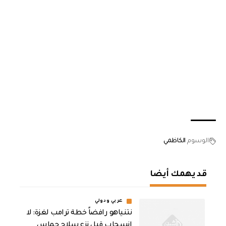
الوسوم
الكاظمي
قد يهمك أيضا
عربي ودولي
نتنياهو رافضاً خطة ترامب لغزة: لا
انسحاب قبل نزع سلاح حماس