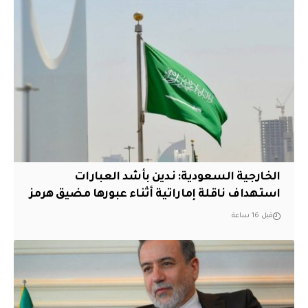
‏الخارجية السعودية: ندين بأشد العبارات
استهداف ناقلة إماراتية أثناء عبورها مضيق هرمز
قبل 16 ساعة