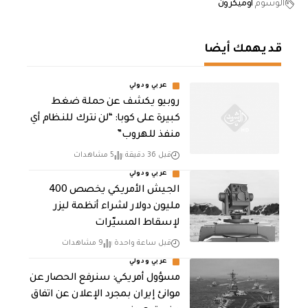
الوسوم
اوميكرون
قد يهمك أيضا
عربي ودولي
روبيو يكشف عن حملة ضغط
كبيرة على كوبا: “لن نترك للنظام أي
منفذ للهروب”
قبل 36 دقيقة
5 مشاهدات
عربي ودولي
الجيش الأمريكي يخصص 400
مليون دولار لشراء أنظمة ليزر
لإسقاط المسيّرات
قبل ساعة واحدة
9 مشاهدات
عربي ودولي
مسؤول أمريكي: سنرفع الحصار عن
موانئ إيران بمجرد الإعلان عن اتفاق