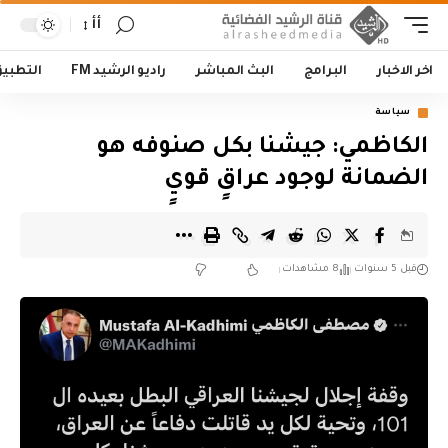
أأ
اخر الاخبار
البرامج
البث المباشر
راديو الرشيد FM
التطبي
سياسة
الكاظمي: جيشنا بكل صنوفه هو
الضمانة لوجود عراقٍ قويٍ
قبل 5 سنوات
8 مشاهدات